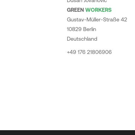
Dušan Jovanović
GREEN
WORK
ERS
Gustav-Müller-Straße 42
10829 Berlin
Deutschland
+49 176 21806906
info@the-green-
workers.com