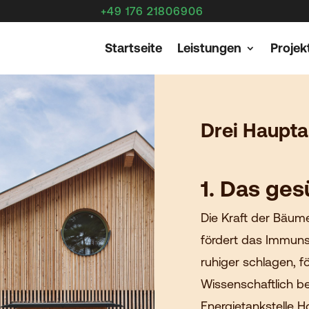
+49 176 21806906
Startseite
Leistungen
Projek
Drei Haupt
1. Das ge
Die Kraft der Bäum
fördert das Immuns
ruhiger schlagen, f
Wissenschaftlich be
Energietankstelle H