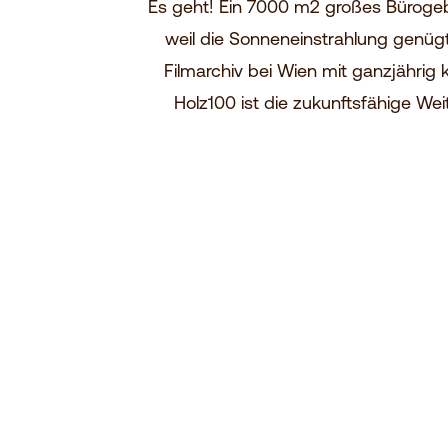
Es geht! Ein 7000 m2 großes Bürogebä
weil die Sonneneinstrahlung genügt
Filmarchiv bei Wien mit ganzjähr
Holz100 ist die zukunftsfähige We
3. Erstmals echte, ehrlic
Kreislaufwirtschaft
Verwendet wird für Holz100 nur nachwachsend