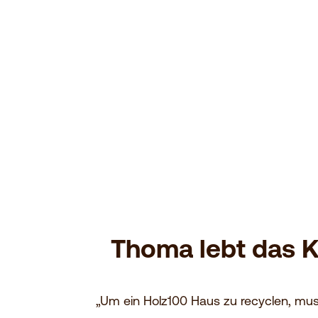
macht. Unsere Urenkelinnen und Urenkel finden 
Material vor, das keine Belastung mehr ist.
JETZT ANFRAGEN
Thoma lebt das Ko
„Um ein Holz100 Haus zu recyclen, mu