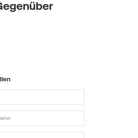
Gegenüber
llen