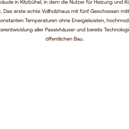
ude in Kitzbühel, in dem die Nutzer für Heizung und K
. Das erste echte Vollholzhaus mit fünf Geschossen mit
ig konstanten Temperaturen ohne Energiekosten, hochm
iterentwicklung aller Passivhäuser und bereits Techno
öffentlichen Bau.
he
es, PEFC-