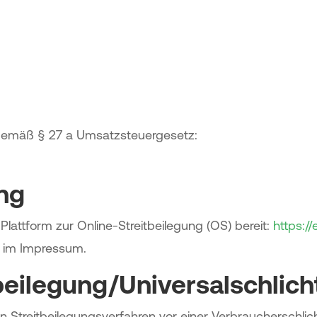
gemäß § 27 a Umsatzsteuergesetz:
ung
Plattform zur Online-Streitbeilegung (OS) bereit:
https:/
n im Impressum.
beilegung/Universal­schlich
, an Streitbeilegungsverfahren vor einer Verbraucherschli