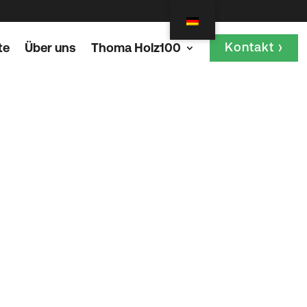
Kontakt ›
te
Über uns
Thoma Holz100