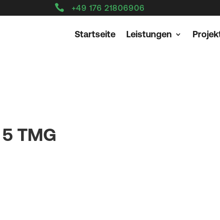

+49 176 21806906
Startseite
Leistungen
Projek
 5 TMG