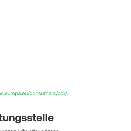
/ec.europa.eu/consumers/odr/
.
tungs­stelle
chtungsstelle teilzunehmen.