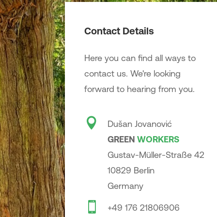
Contact Details
Here you can find all ways to
contact us. We're looking
forward to hearing from you.

Dušan Jovanović
GREEN
WORK
ERS
Gustav-Müller-Straße 42
10829 Berlin
Germany

+49 176 21806906