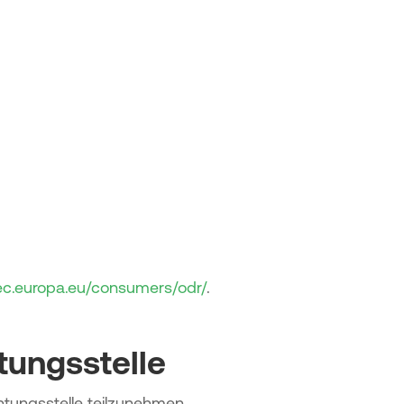
/ec.europa.eu/consumers/odr/
.
tungs­stelle
chtungsstelle teilzunehmen.