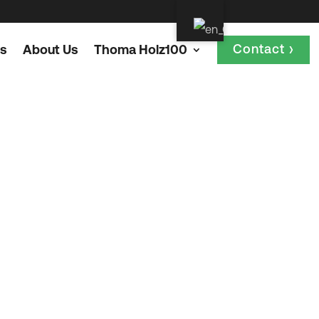
Contact ›
ts
About Us
Thoma Holz100