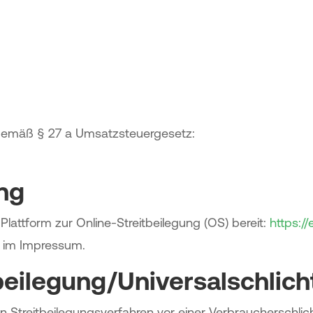
gemäß § 27 a Umsatzsteuergesetz:
ung
Plattform zur Online-Streitbeilegung (OS) bereit:
https:/
n im Impressum.
beilegung/Universal­schlich
, an Streitbeilegungsverfahren vor einer Verbraucherschli