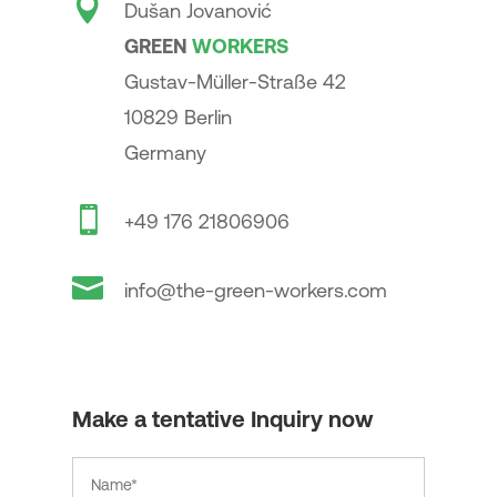

Dušan Jovanović
GREEN
WORK
ERS
Gustav-Müller-Straße 42
10829 Berlin
Germany

+49 176 21806906

info@the-green-workers.com
Make a tentative Inquiry now