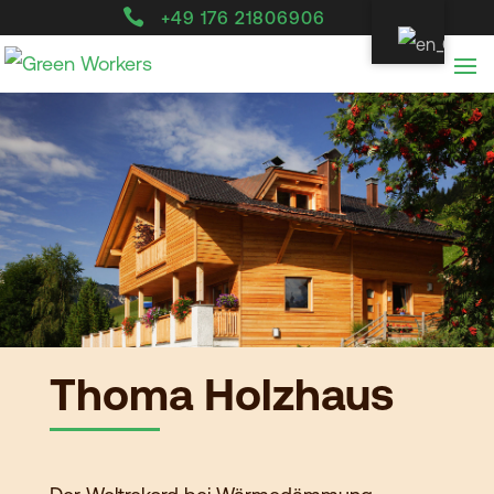

+49 176 21806906
Thoma Holzhaus